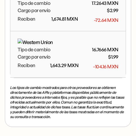
Tipo de cambio
17.2643
MXN
Cargo por envío
$
2.99
Reciben
1,674.81
MXN
-72.64
MXN
Tipo de cambio
16.7666
MXN
Cargo por envío
$
1.99
Reciben
1,643.29
MXN
-104.16
MXN
Los tipos de cambio mostrados para otros proveedores se obtienen
directamente de las APIs y plataformas disponibles públicamente de
dichos proveedores a intervalos fijos, y es posible que no reflejen las tasas
ofrecidas actualmente por ellos. Comun no garantiza la exactitud,
integridad o actualidad de dichas tasas. Las tasas fluctúan continuamente
y pueden diferir materialmente de las tasas mostradas en el momento de
su consulta o transacción.