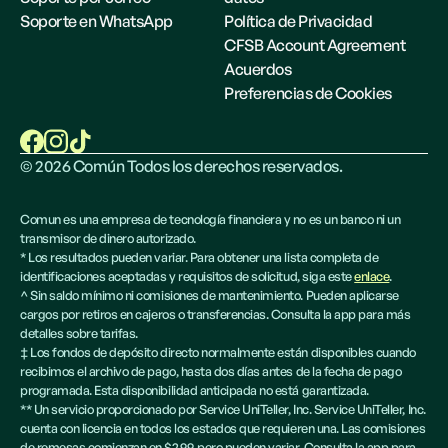
Soporte en WhatsApp
Política de Privacidad
CFSB Account Agreement
Acuerdos
Preferencias de Cookies
©
2026
Común Todos los derechos reservados.
Comun es una empresa de tecnología financiera y no es un banco ni un
transmisor de dinero autorizado.
* Los resultados pueden variar. Para obtener una lista completa de
identificaciones aceptadas y requisitos de solicitud, siga este
enlace
.
^ Sin saldo mínimo ni comisiones de mantenimiento. Pueden aplicarse
cargos por retiros en cajeros o transferencias. Consulta la app para más
detalles sobre tarifas.
‡ Los fondos de depósito directo normalmente están disponibles cuando
recibimos el archivo de pago, hasta dos días antes de la fecha de pago
programada. Esta disponibilidad anticipada no está garantizada.
** Un servicio proporcionado por Service UniTeller, Inc. Service UniTeller, Inc.
cuenta con licencia en todos los estados que requieren una. Las comisiones
de remesas comienzan en $2.99, pero pueden variar. Consulta la app para