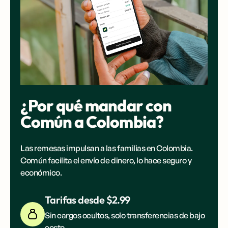
¿Por qué mandar con
Común a
R. Dominicana
?
Las remesas impulsan a las familias en
R.
Dominicana
. Común facilita el envío de dinero, lo hace
seguro y económico.
Tarifas desde $2.99
Sin cargos ocultos, solo transferencias de bajo
costo.