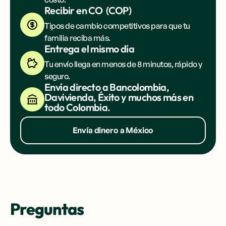
Recibir en
DO
(
DOP
)
Tipos de cambio competitivos para que tu
familia reciba más.
Entrega el mismo día
Tu envío llega en menos de 8 minutos, rápido y
seguro.
Envía directo a Banco BHD,
BanReservas, Banco Popular y
muchos más en todo República
Dominicana.
Envía dinero a México
Preguntas