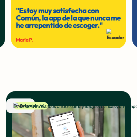
"Estoy muy satisfecha con
Común, la app de la que nunca me
he arrepentido de escoger."
María P.
R. Dominicana
Enviar a