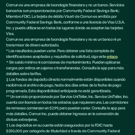
Comun es una empresa de tecnología financiera y no un banco. Servicios
bancarios son proporcionados por Community Federal Savings Bank;
Miembro FDIC. La tarjeta de débito Visa® de Comun es emitida por
Community Federal Savings Bank, conforme a una licencia de Visa U.S.A.
Inc. y puede utilizarse en todos los lugares donde se acepten las tarjetas
Visa.
Comun es una empresa de tecnología financiera y no es un banco ni un
transmisor de dinero autorizado.
* Los resultados pueden variar. Para obtener una lista completa de
identificaciones aceptadas y requisitos de solicitud, siga este
enlace
.
^ Sin saldo mínimo ni comisiones de mantenimiento. Pueden aplicarse
cargos por retiros en cajeros o transferencias. Consulta la app para más
detalles sobre tarifas.
‡ Los fondos de depósito directo normalmente están disponibles cuando
recibimos el archivo de pago, hasta dos días antes de la fecha de pago
programada. Esta disponibilidad anticipada no está garantizada.
** Un servicio proporcionado por Service UniTeller, Inc. Service UniTeller, Inc.
cuenta con licencia en todos los estados que requieren una. Las comisiones
de remesas comienzan en $2.99, pero pueden variar. Consulta la app para
más detalles. Comun Inc. puede obtener ingresos en la conversión de
divisas extranjeras.
† Los depósitos en su cuenta están asegurados por la FDIC hasta
$250,000 por categoría de titularidad a través de Community Federal