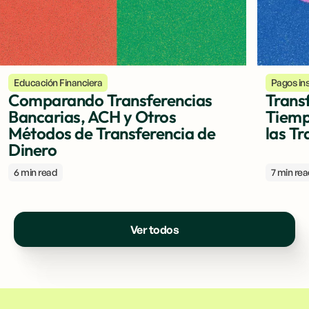
Educación Financiera
Pagos in
Comparando Transferencias
Trans
Bancarias, ACH y Otros
Tiemp
Métodos de Transferencia de
las Tr
Dinero
6 min read
7 min re
Ver todos