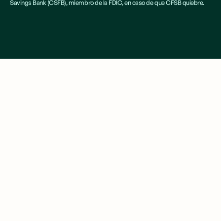
Savings Bank (CSFB), miembro de la FDIC, en caso de que CFSB quiebre.