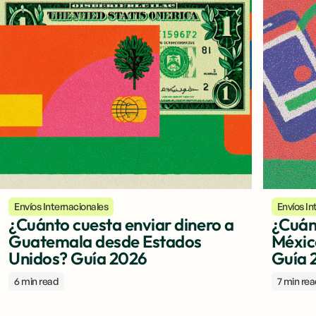
Envíos Internacionales
Envíos In
¿Cuánto cuesta enviar dinero a
¿Cuán
Guatemala desde Estados
Méxic
Unidos? Guía 2026
Guía 
6 min read
7 min re