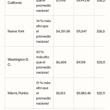
que el
$7,938
$9,993.16
$28,260
California
promedio
nacional
74 % más
alto que
Nueva York
el
$4,331.58
$11,547
$26,533
promedio
nacional
42 %
más alto
Washington D.
que el
$6,658
$9,138
$23,157
C.
promedio
nacional
21 % más
alto que
Miami, Florida
el
$5,153
$9,083.45
$22,707
promedio
nacional