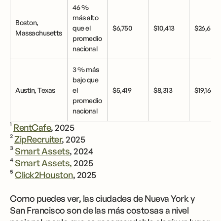
46 %
más alto
Boston,
que el
$6,750
$10,413
$26,663
Massachusetts
promedio
nacional
3 % más
bajo que
5
Austin, Texas
el
$5,419
$8,313
$19,166
promedio
nacional
¹
RentCafe
, 2025
²
ZipRecruiter
, 2025
³
Smart Assets
, 2024
⁴
Smart Assets,
2025
⁵
Click2Houston
, 2025
Como puedes ver, las ciudades de Nueva York y
San Francisco son de las más costosas a nivel