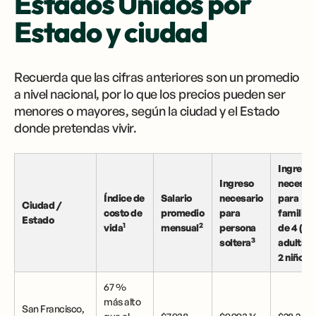
Estados Unidos por
Estado y ciudad
Recuerda que las cifras anteriores son un promedio
a nivel nacional, por lo que los precios pueden ser
menores o mayores, según la ciudad y el Estado
donde pretendas vivir.
Ingreso
Ingreso
necesar
Índice de
Salario
necesario
para
Ciudad /
costo de
promedio
para
familia
Estado
1
2
vida
mensual
persona
de 4 (2
3
soltera
adultas 
4
2 niños)
67 %
más alto
San Francisco,