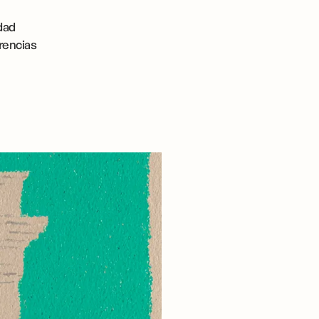
idad
erencias