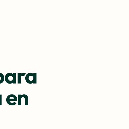
para
 en