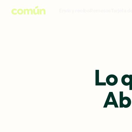
Envía y recibe
Remesas
Tarjeta d
Lo 
Ab