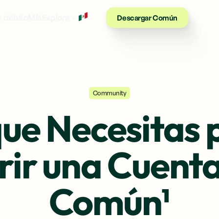
ES
e débito
Mía
Explora
Descargar Común
Community
que Necesitas 
rir una Cuenta
Común¹