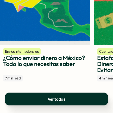
Envíos Internacionales
Cuenta c
¿Cómo enviar dinero a México?
Estaf
Todo lo que necesitas saber
Diner
Evitar
7 min read
4 min re
Ver todos