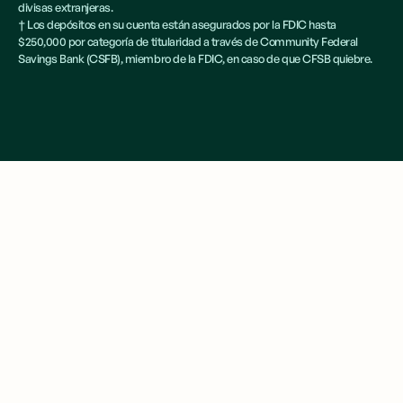
divisas extranjeras.
† Los depósitos en su cuenta están asegurados por la FDIC hasta
$250,000 por categoría de titularidad a través de Community Federal
Savings Bank (CSFB), miembro de la FDIC, en caso de que CFSB quiebre.