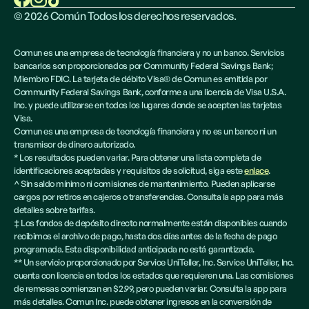
©
2026
Común Todos los derechos reservados.
Comun es una empresa de tecnología financiera y no un banco. Servicios
bancarios son proporcionados por Community Federal Savings Bank;
Miembro FDIC. La tarjeta de débito Visa® de Comun es emitida por
Community Federal Savings Bank, conforme a una licencia de Visa U.S.A.
Inc. y puede utilizarse en todos los lugares donde se acepten las tarjetas
Visa.
Comun es una empresa de tecnología financiera y no es un banco ni un
transmisor de dinero autorizado.
* Los resultados pueden variar. Para obtener una lista completa de
identificaciones aceptadas y requisitos de solicitud, siga este
enlace
.
^ Sin saldo mínimo ni comisiones de mantenimiento. Pueden aplicarse
cargos por retiros en cajeros o transferencias. Consulta la app para más
detalles sobre tarifas.
‡ Los fondos de depósito directo normalmente están disponibles cuando
recibimos el archivo de pago, hasta dos días antes de la fecha de pago
programada. Esta disponibilidad anticipada no está garantizada.
** Un servicio proporcionado por Service UniTeller, Inc. Service UniTeller, Inc.
cuenta con licencia en todos los estados que requieren una. Las comisiones
de remesas comienzan en $2.99, pero pueden variar. Consulta la app para
más detalles. Comun Inc. puede obtener ingresos en la conversión de