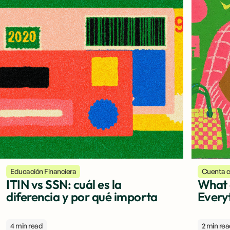
Educación Financiera
Cuenta c
ITIN vs SSN: cuál es la
What 
diferencia y por qué importa
Every
4 min read
2 min re