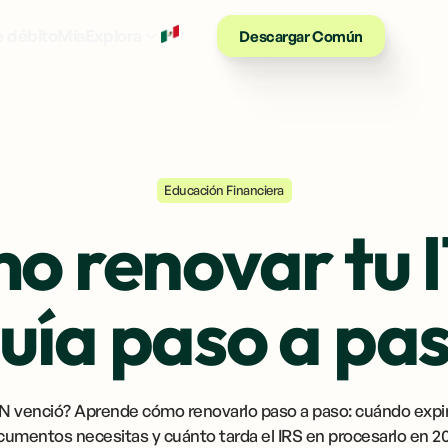
ES
e débito
Mía
Explora
Descargar Común
Educación Financiera
o renovar tu I
uía paso a pa
IN venció? Aprende cómo renovarlo paso a paso: cuándo expi
cumentos necesitas y cuánto tarda el IRS en procesarlo en 20