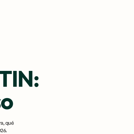
TIN:
so
ra, qué
26.