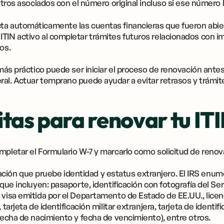
istros asociados con el número original incluso si ese número 
ta automáticamente las cuentas financieras que fueron abi
TIN activo al completar trámites futuros relacionados con imp
os.
o más práctico puede ser iniciar el proceso de renovación ant
al. Actuar temprano puede ayudar a evitar retrasos y trámite
tas para renovar tu IT
mpletar el Formulario W-7 y marcarlo como solicitud de renov
ión que pruebe identidad y estatus extranjero. El IRS en
 que incluyen: pasaporte, identificación con fotografía del Se
 visa emitida por el Departamento de Estado de EE.UU., licen
 tarjeta de identificación militar extranjera, tarjeta de ident
 fecha de nacimiento y fecha de vencimiento), entre otros.