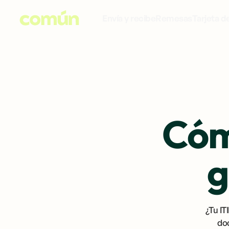
Envía y recibe
Remesas
Tarjeta d
Cóm
g
¿Tu IT
do