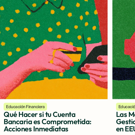
Educación Financiera
Educació
Qué Hacer si tu Cuenta
Las M
Bancaria es Comprometida:
Gesti
Acciones Inmediatas
en EE