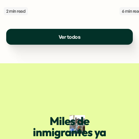
2 min read
6 min re
Ver todos
Miles de
inmigrantes ya